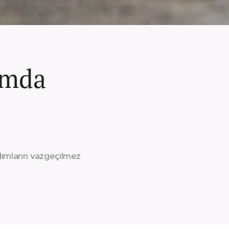
dımda
adımların vazgeçilmez